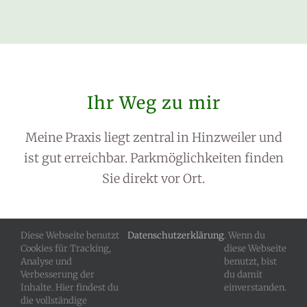
Ihr Weg zu mir
Meine Praxis liegt zentral in Hinzweiler und
ist gut erreichbar. Parkmöglichkeiten finden
Sie direkt vor Ort.
Diese Webseite benutzt
Datenschutzerklärung
. Wenn du
Cookies für Tracking,
diese Webseite
© Copyright
2026 Physio- & Wohlfühloase • Rebecca Jung |
Analyse und
benutzt, bist
IMPRESSUM
|
DATENSCHUTZ
Verbesserung der
du damit
Inhalte. Hier findest du
einverstanden.
die vollständige