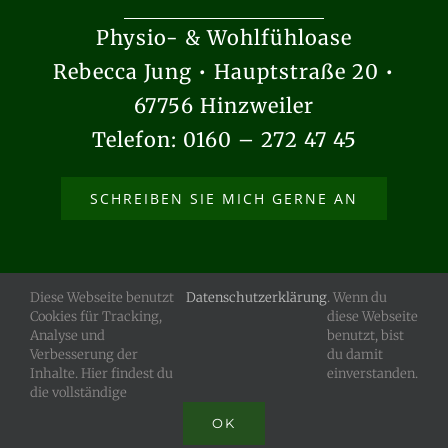
Physio- & Wohlfühloase
Rebecca Jung • Hauptstraße 20 •
67756 Hinzweiler
Telefon: 0160 – 272 47 45
SCHREIBEN SIE MICH GERNE AN
Diese Webseite benutzt
Datenschutzerklärung
. Wenn du
Cookies für Tracking,
diese Webseite
© Copyright
2026 Physio- & Wohlfühloase • Rebecca Jung |
Analyse und
benutzt, bist
IMPRESSUM
|
DATENSCHUTZ
Verbesserung der
du damit
Inhalte. Hier findest du
einverstanden.
die vollständige
Facebook
OK