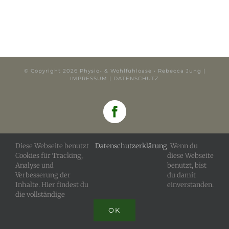
© Copyright
2026 Physio- & Wohlfühloase • Rebecca Jung |
IMPRESSUM
|
DATENSCHUTZ
Facebook
Diese Webseite benutzt
Datenschutzerklärung
. Wenn du
Cookies für Tracking,
diese Webseite
Analyse und
benutzt, bist
Verbesserung der
du damit
Inhalte. Hier findest du
einverstanden.
die vollständige
OK